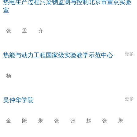
热电生产过程污染物监测与控制北京市重点实验
室
张
孟
齐
锴
境
娜
辉
娜
更多
热能与动力工程国家级实验教学示范中心
杨
志
平
更多
吴仲华学院
金
陈
朱
张
张
赵
张
朱
红
海
治
哲
燕
庆
明
俊