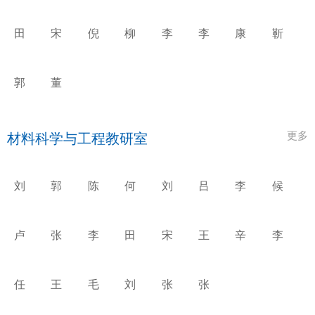
树
乃
刚
诚
海
世
宁
涛
强
平
昌
玲
田
宋
倪
柳
李
李
康
靳
思
光
永
华
艳
文
志
涛
达
雄
中
蔚
秋
艳
忠
郭
董
永
玉
红
亮
更多
材料科学与工程教研室
刘
郭
陈
何
刘
吕
李
候
宗
永
克
青
东
玉
宝
世
德
权
丕
雨
珍
让
香
卢
张
李
田
宋
王
辛
李
雪
天
开
华
东
永
燕
斌
伟
翼
洋
军
东
田
任
王
毛
刘
张
张
宇
东
雪
静
建
东