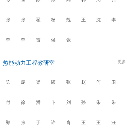
衡
柳
林
丽
丹
振
乐
世
萍
兴
平
平
张
张
翟
杨
魏
王
沈
李
俊
辉
融
立
高
晓
国
元
姣
融
军
升
东
清
媛
李
李
雷
侯
张
莉
季
兢
宏
晓
娟
东
更多
热能动力工程教研室
陈
庞
梁
顾
张
赵
何
卫
海
力
双
煜
汉
奔
成
慧
平
平
印
炯
飞
兵
敏
付
徐
潘
卞
刘
孙
朱
朱
忠
鸿
佩
双
彤
保
忠
萍
广
媛
民
亮
郑
张
于
许
肖
王
王
汪