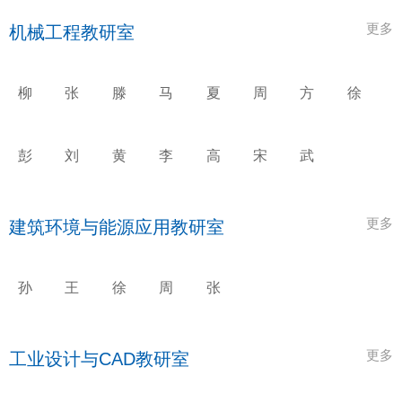
辉
平
静
军
博
更多
机械工程教研室
柳
张
滕
马
夏
周
方
徐
亦
照
伟
志
延
超
清
建
兵
煌
勇
秋
华
勋
彭
刘
黄
李
高
宋
武
迪
丽
钢
林
青
玉
鑫
康
雅
风
旺
更多
建筑环境与能源应用教研室
孙
王
徐
周
张
健
锡
宝
国
国
萍
兵
强
更多
工业设计与CAD教研室