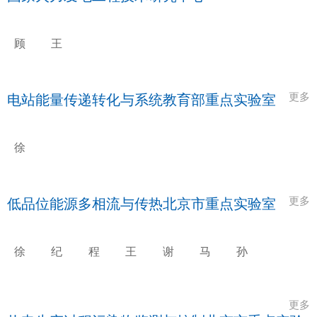
顾
王
煜
家
炯
伟
更多
电站能量传递转化与系统教育部重点实验室
徐
二
树
更多
低品位能源多相流与传热北京市重点实验室
徐
纪
程
王
谢
马
孙
进
献
永
艳
剑
骁
丰
良
兵
攀
娟
婧
更多