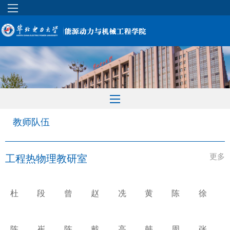
教师队伍
更多
工程热物理教研室
杜
段
曾
赵
冼
黄
陈
徐
小
立
永
奔
海
丛
宏
钢
泽
强
顺
珍
亮
霞
陈
崔
陈
戴
高
韩
周
张