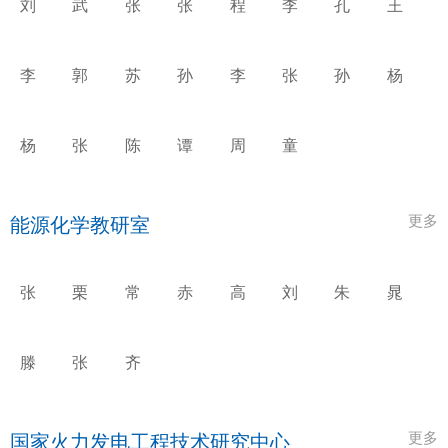
刘
武
张
张
程
李
孔
王
建
英
永
宇
永
惊
艳
利
国
生
宁
攀
涛
强
刚
李
郭
苏
孙
李
张
孙
杨
飞
旭
利
英
佳
梦
鹏
德
强
鹏
俊
霏
仁
杨
张
陈
谭
周
童
天
衡
磊
爱
密
晓
让
东
峰
更多
能源化学教研室
张
栗
常
赤
高
刘
朱
晁
锴
永
剑
骋
睿
忠
代
聪
利
漫
滕
张
齐
阳
凯
娜
华
娜
更多
国家火力发电工程技术研究中心