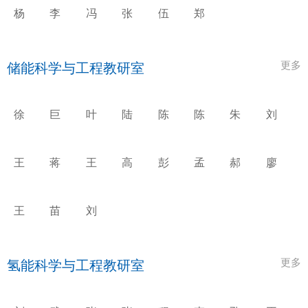
杨
李
冯
张
伍
郑
志
红
欣
志
鹏
凯
凌
更多
储能科学与工程教研室
徐
巨
叶
陆
陈
陈
朱
刘
超
星
锋
规
宏
哲
晓
桂
刚
庆
成
王
蒋
王
高
彭
孟
郝
廖
亮
琼
伟
淑
曼
境
俊
志
琼
佳
蓉
华
辉
红
荣
王
苗
刘
天
政
国
虎
华
更多
氢能科学与工程教研室