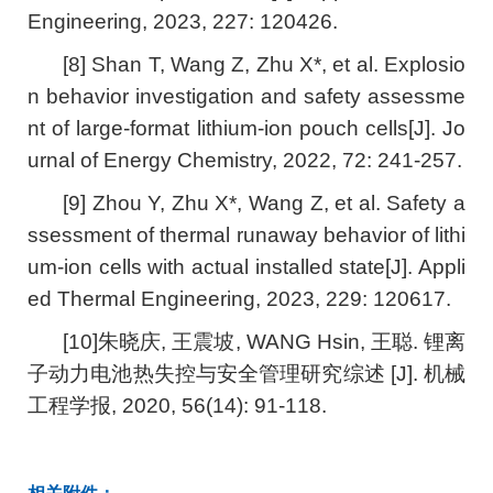
Engineering, 2023, 227: 120426.
[8] Shan T, Wang Z, Zhu X*, et al. Explosio
n behavior investigation and safety assessme
nt of large-format lithium-ion pouch cells[J]. Jo
urnal of Energy Chemistry, 2022, 72: 241-257.
[9] Zhou Y, Zhu X*, Wang Z, et al. Safety a
ssessment of thermal runaway behavior of lithi
um-ion cells with actual installed state[J]. Appli
ed Thermal Engineering, 2023, 229: 120617.
[10]朱晓庆, 王震坡, WANG Hsin, 王聪. 锂离
子动力电池热失控与安全管理研究综述 [J]. 机械
工程学报, 2020, 56(14): 91-118.