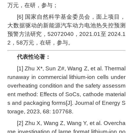
万元，在研，参与；
[6] 国家自然科学基金委员会，面上项目，
大数据驱动的新能源汽车动力电池热失控预测
预警方法研究，52072040，2021.01至 2024.1
2，58万元，在研，参与。
代表性论著：
[1] Zhu X*, Sun Z#, Wang Z, et al. Thermal
runaway in commercial lithium-ion cells under
overheating condition and the safety assessm
ent method: Effects of SoCs, cathode material
s and packaging forms[J]. Journal of Energy S
torage, 2023, 68: 107768.
[2] Zhu X, Wang Z, Wang Y, et al. Overcha
rge investigation of large format lithium-ion po