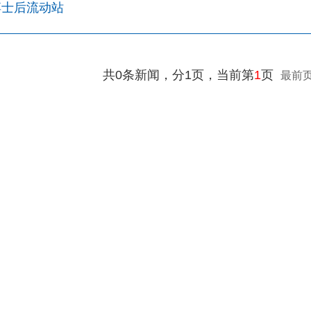
博士后流动站
共0条新闻，分1页，当前第
1
页
最前