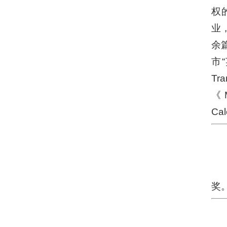
权
业
余
市“
Tr
《M
Ca
奖