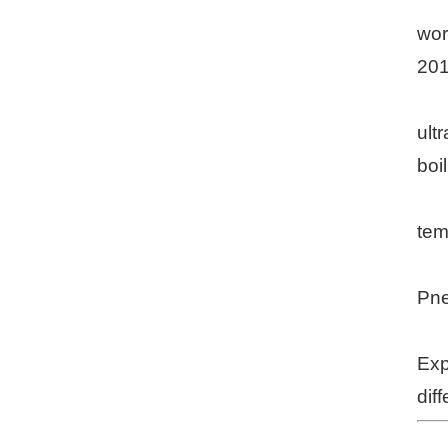
wor
201
ult
boi
tem
Pne
Exp
dif