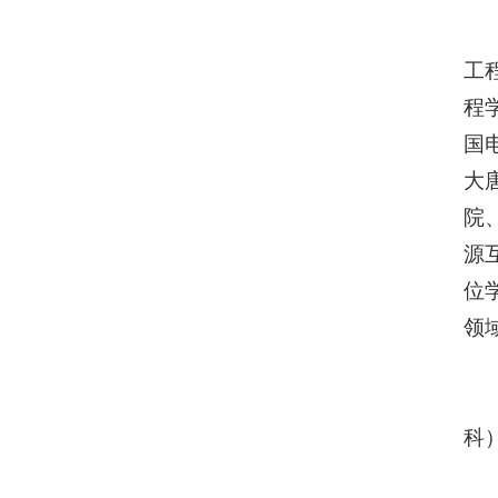
工
程
国
大
院
源
位
领
科