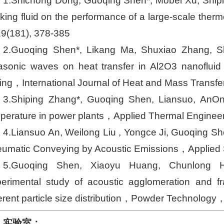
1.Shichong Dong, Guoqing Shen*, Mobei Xu, Shipin
king fluid on the performance of a large-scale the
9(181), 378-385
2.Guoqing Shen*, Likang Ma, Shuxiao Zhang, Sh
rasonic waves on heat transfer in Al2O3 nanofluid
ling，International Journal of Heat and Mass Trans
3.Shiping Zhang*, Guoqing Shen, Liansuo, AnOnl
perature in power plants，Applied Thermal Engin
4.Liansuo An, Weilong Liu , Yongce Ji, Guoqing Sh
umatic Conveying by Acoustic Emissions，Applie
5.Guoqing Shen, Xiaoyu Huang, Chunlong H
erimental study of acoustic agglomeration and fr
ferent particle size distribution，Powder Technolog
实验室：