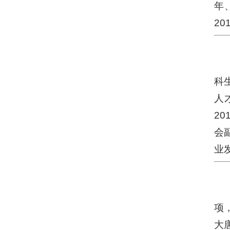
年
2
科
人
2
会
业
项
大