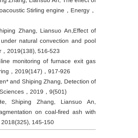
g Zhang, Liansuo An, The effect of
rmoacoustic Stirling engine，Energy，
iping Zhang, Liansuo An,Effect of
 under natural convection and pool
fer，2019(138), 516-523
ine monitoring of furnace exit gas
eering，2019(147)，917-926
en* and Shiping Zhang, Detection of
d Sciences，2019，9(501)
e, Shiping Zhang, Liansuo An,
agmentation on coal-fired ash with
y，2018(325), 145-150