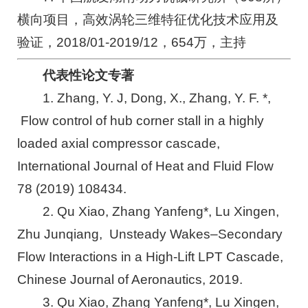
横向项目，高效涡轮三维特征优化技术应用及
验证，2018/01-2019/12，654万，主持
代表性论文专著
1. Zhang, Y. J, Dong, X., Zhang, Y. F. *,
Flow control of hub corner stall in a highly
loaded axial compressor cascade,
International Journal of Heat and Fluid Flow
78 (2019) 108434.
2. Qu Xiao, Zhang Yanfeng*, Lu Xingen,
Zhu Junqiang, Unsteady Wakes–Secondary
Flow Interactions in a High-Lift LPT Cascade,
Chinese Journal of Aeronautics, 2019.
3. Qu Xiao, Zhang Yanfeng*, Lu Xingen,