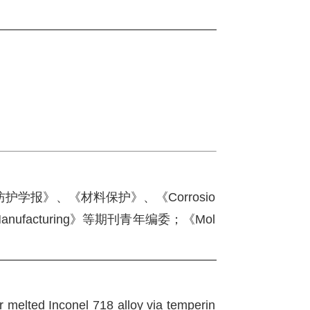
报》、《材料保护》、《Corrosio
ed Manufacturing》等期刊青年编委；《Mol
 melted Inconel 718 alloy via temperin