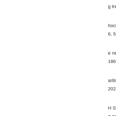
g t
hoc
6, 
e n
186
arli
202
H S