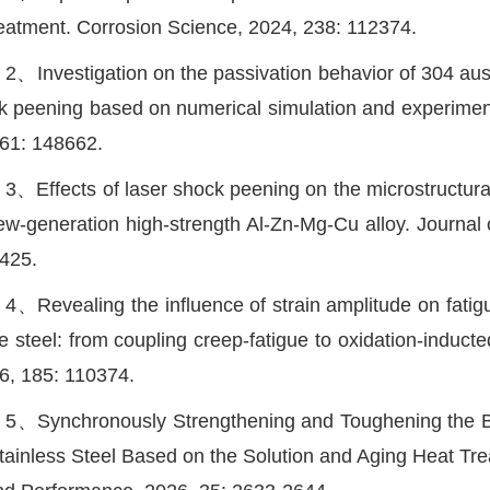
reatment. Corrosion Science, 2024, 238: 112374.
2、Investigation on the passivation behavior of 304 auste
k peening based on numerical simulation and experimenta
561: 148662.
3、Effects of laser shock peening on the microstructural
ew-generation high-strength Al-Zn-Mg-Cu alloy. Journa
425.
4、Revealing the influence of strain amplitude on fati
te steel: from coupling creep-fatigue to oxidation-induct
6, 185: 110374.
5、Synchronously Strengthening and Toughening the Bi
tainless Steel Based on the Solution and Aging Heat Tre