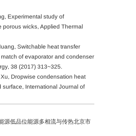
ng, Experimental study of
le porous wicks, Applied Thermal
Huang, Switchable heat transfer
y match of evaporator and condenser
ergy, 38 (2017) 313~325.
g Xu, Dropwise condensation heat
surface, International Journal of
能源低品位能源多相流与传热北京市