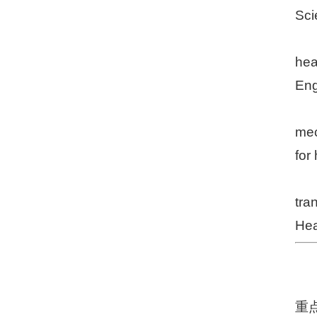
Sci
hea
Eng
mec
for
tra
Hea
重