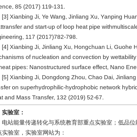
ence, 85 (2017) 119-131.
[3] Xianbing Ji, Ye Wang, Jinliang Xu, Yanping Hua
ttransfer and start-up of loop heat pipe withmultisca
ineering, 117 (2017)782-798.
[4] Xianbing Ji, Jinliang Xu, Hongchuan Li, Guohe 
hanisms of nucleation and convection by wettabilit
 heat pipes: Nanostructured surface effect, Nano En
[5] Xianbing Ji, Dongdong Zhou, Chao Dai, Jinlian
nsfer on superhydrophilic-hydrophobic network hybrid 
t and Mass Transfer, 132 (2019) 52-67.
实验室：
电站能量传递转化与系统教育部重点实验室；低品位
点实验室，实验室网站为：