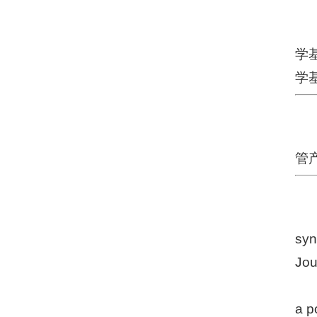
学
学
管
syn
Jou
a p