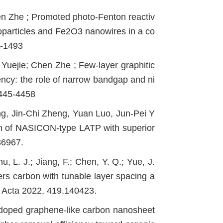
hen Zhe ; Promoted photo-Fenton reactiv
oparticles and Fe2O3 nanowires in a co
2-1493
Yuejie; Chen Zhe ; Few-layer graphitic
ciency: the role of narrow bandgap and ni
4445-4458
g, Jin-Chi Zheng, Yuan Luo, Jun-Pei Y
on of NASICON-type LATP with superior
36967.
Zhu, L. J.; Jiang, F.; Chen, Y. Q.; Yue, J.
ers carbon with tunable layer spacing a
ca Acta 2022, 419,140423.
n-doped graphene-like carbon nanosheet