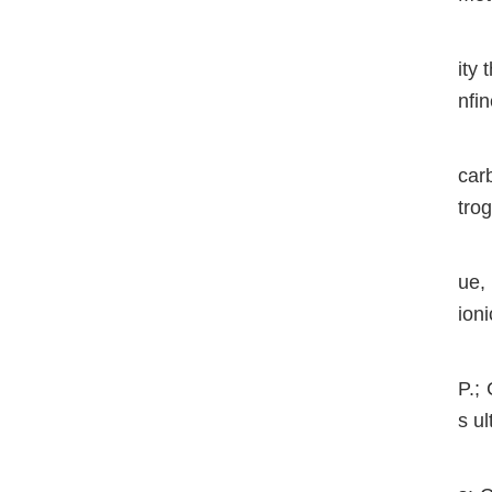
ity
nfi
carb
tro
ue,
ion
P.;
s u