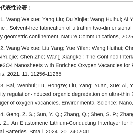
代表性论著：
1. Wang Weixue; Yang Liu; Du Xinjie; Wang Huihui; Ai 
e ; Solvent-free fabrication of ultrathin two-dimensional 
by geometric confinement, Nature Communications, 2025
2. Wang Weixue; Liu Yang; Yue Yifan; Wang Huihui; 
 AiYuejie; Chen Zhe; Wang Xiangke ; The Confined Inter
Fe3O4 Nanosheets with Enriched Oxygen Vacancies for 
sis, 2021, 11: 11256-11265
3. Bai, Wenhui; Lu, Hongze; Liu, Yang; Yuan, Xue; Ai, 
inity regulation-induced organic degradation on ultra-thi
rigger of oxygen vacancies, Environmental Science: Nano
4. Geng, Z. S.; Sun, Y. Q.; Zhang, Q.; Shen, S. P.; Zhang,
, Z., An Elastomeric Lithium-Conducting Interlayer fo
al Batteries. Small, 2024, 20, 2402041