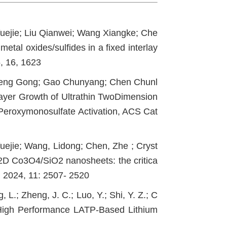
Yuejie; Liu Qianwei; Wang Xiangke; Che
metal oxides/sulfides in a fixed interlay
, 16, 1623
Cheng Gong; Gao Chunyang; Chen Chunl
layer Growth of Ultrathin TwoDimension
Peroxymonosulfate Activation, ACS Cat
Yuejie; Wang, Lidong; Chen, Zhe ; Cryst
n 2D Co3O4/SiO2 nanosheets: the critica
, 2024, 11: 2507- 2520
 L.; Zheng, J. C.; Luo, Y.; Shi, Y. Z.; C
r High Performance LATP-Based Lithium