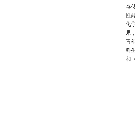
存
性
化
果
青
科
和