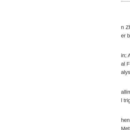
n Zh
er 
in;
al 
aly
all
l t
hen
Met