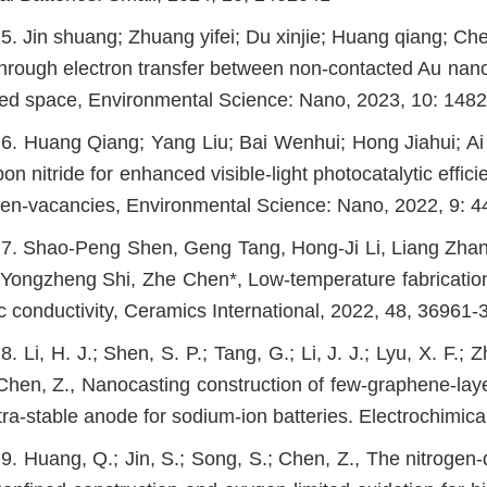
5. Jin shuang; Zhuang yifei; Du xinjie; Huang qiang; C
 through electron transfer between non-contacted Au nan
ned space, Environmental Science: Nano, 2023, 10: 148
6. Huang Qiang; Yang Liu; Bai Wenhui; Hong Jiahui; Ai 
on nitride for enhanced visible-light photocatalytic effi
gen-vacancies, Environmental Science: Nano, 2022, 9: 
7. Shao-Peng Shen, Geng Tang, Hong-Ji Li, Liang Zhan
 Yongzheng Shi, Zhe Chen*, Low-temperature fabricati
ic conductivity, Ceramics International, 2022, 48, 36961-
8. Li, H. J.; Shen, S. P.; Tang, G.; Li, J. J.; Lyu, X. F.; 
 Chen, Z., Nanocasting construction of few-graphene-lay
ltra-stable anode for sodium-ion batteries. Electrochimi
9. Huang, Q.; Jin, S.; Song, S.; Chen, Z., The nitroge