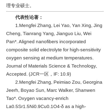
理专业硕士。
代表性论著：
1.Mengfei Zhang, Lei Yao, Yan Xing, Jing
Cheng, Tianrang Yang, Jianguo Liu, Wei
Pan*. Aligned nanofibers incorporated
composite solid electrolyte for high-sensitivity
oxygen sensing at medium temperatures.
Journal of Materials Science & Technology,
Accepted. (JCR一区，IF: 10.9)
2.Mengfei Zhang, Peimiao Zou, Georgina
Jeerh, Boyao Sun, Marc Walker, Shanwen
Tao*. Oxygen vacancy-enrich
La0.5Sr1.5Ni0.9Cu0.1O4-δ as a high-