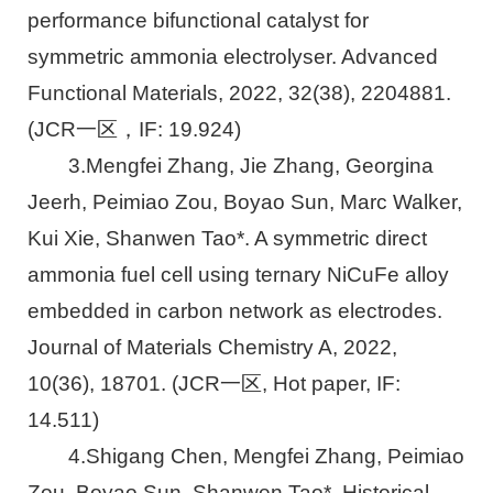
performance bifunctional catalyst for
symmetric ammonia electrolyser. Advanced
Functional Materials, 2022, 32(38), 2204881.
(JCR一区，IF: 19.924)
3.Mengfei Zhang, Jie Zhang, Georgina
Jeerh, Peimiao Zou, Boyao Sun, Marc Walker,
Kui Xie, Shanwen Tao*. A symmetric direct
ammonia fuel cell using ternary NiCuFe alloy
embedded in carbon network as electrodes.
Journal of Materials Chemistry A, 2022,
10(36), 18701. (JCR一区, Hot paper, IF:
14.511)
4.Shigang Chen, Mengfei Zhang, Peimiao
Zou, Boyao Sun, Shanwen Tao*. Historical