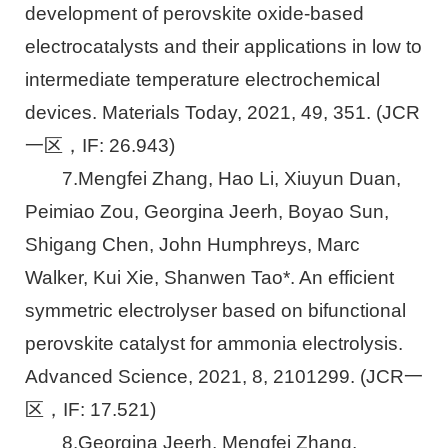
development of perovskite oxide-based
electrocatalysts and their applications in low to
intermediate temperature electrochemical
devices. Materials Today, 2021, 49, 351. (JCR
一区，IF: 26.943)
7.Mengfei Zhang, Hao Li, Xiuyun Duan,
Peimiao Zou, Georgina Jeerh, Boyao Sun,
Shigang Chen, John Humphreys, Marc
Walker, Kui Xie, Shanwen Tao*. An efficient
symmetric electrolyser based on bifunctional
perovskite catalyst for ammonia electrolysis.
Advanced Science, 2021, 8, 2101299. (JCR一
区，IF: 17.521)
8.Georgina Jeerh, Mengfei Zhang,