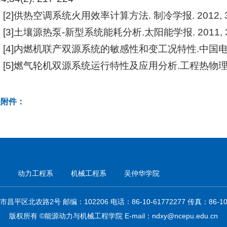
[2]供热空调系统火用效率计算方法. 制冷学报. 2012, 33(
[3]土壤源热泵-新型系统能耗分析.太阳能学报. 2011, 32(
[4]内燃机联产双源系统的敏感性和变工况特性.中国电机工程学报
[5]燃气轮机双源系统运行特性及应用分析.工程热物理学报.20
关附件：
动力工程系
机械工程系
吴仲华学院
平区北农路2号 邮编：102206 电话：86-10-61772277 传真：86-10-
版权所有 ©能源动力与机械工程学院 E-mail：ndxy@ncepu.edu.cn