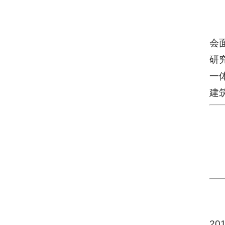
会
研
一
建
201