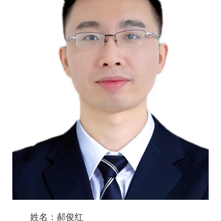
姓名：郝俊红