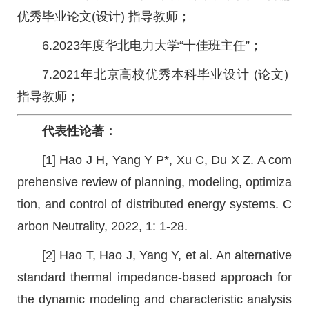
优秀毕业论文(设计) 指导教师；
6.2023年度华北电力大学“十佳班主任”；
7.2021年北京高校优秀本科毕业设计 (论文)
指导教师；
代表性论著：
[1] Hao J H, Yang Y P*, Xu C, Du X Z. A com
prehensive review of planning, modeling, optimiza
tion, and control of distributed energy systems. C
arbon Neutrality, 2022, 1: 1-28.
[2] Hao T, Hao J, Yang Y, et al. An alternative
standard thermal impedance-based approach for
the dynamic modeling and characteristic analysis