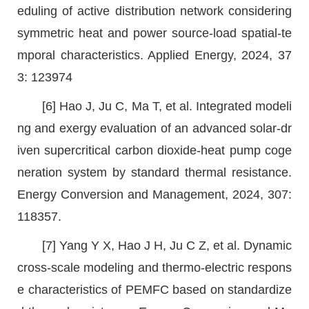
eduling of active distribution network considering
symmetric heat and power source-load spatial-te
mporal characteristics. Applied Energy, 2024, 37
3: 123974
[6] Hao J, Ju C, Ma T, et al. Integrated modeli
ng and exergy evaluation of an advanced solar-dr
iven supercritical carbon dioxide-heat pump coge
neration system by standard thermal resistance.
Energy Conversion and Management, 2024, 307:
118357.
[7] Yang Y X, Hao J H, Ju C Z, et al. Dynamic
cross-scale modeling and thermo-electric respons
e characteristics of PEMFC based on standardize