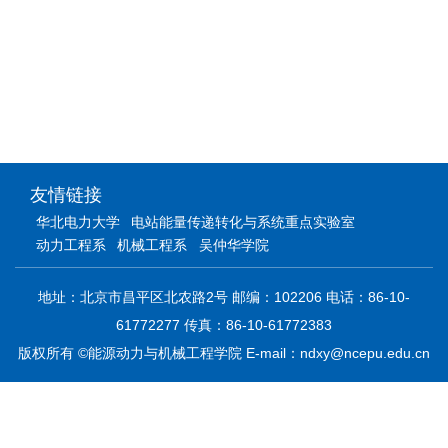
友情链接
华北电力大学
电站能量传递转化与系统重点实验室
动力工程系
机械工程系
吴仲华学院
地址：北京市昌平区北农路2号 邮编：102206 电话：86-10-
61772277 传真：86-10-61772383
版权所有 ©能源动力与机械工程学院 E-mail：ndxy@ncepu.edu.cn