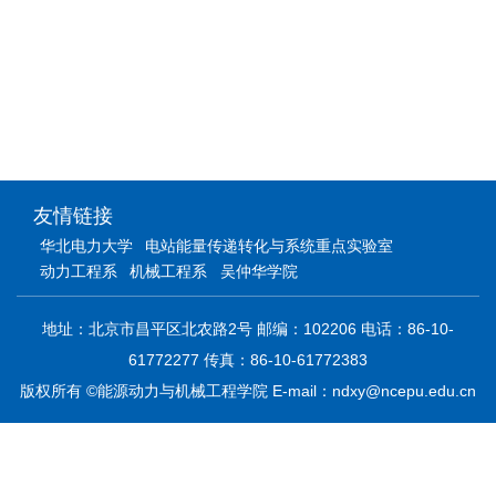
友情链接
华北电力大学
电站能量传递转化与系统重点实验室
动力工程系
机械工程系
吴仲华学院
地址：北京市昌平区北农路2号 邮编：102206 电话：86-10-
61772277 传真：86-10-61772383
版权所有 ©能源动力与机械工程学院 E-mail：ndxy@ncepu.edu.cn