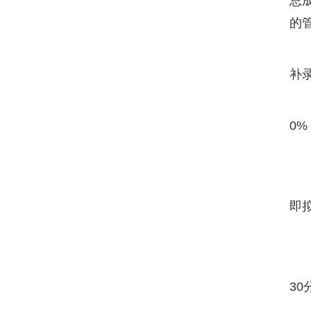
总
的
补
0%
即
3