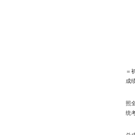
＝
成
照
统