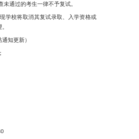
查未通过的考生一律不予复试。
发现学校将取消其复试录取、入学资格或
理。
站通知更新）
；
0