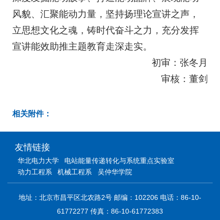
风貌、汇聚能动力量，坚持扬理论宣讲之声，
立思想文化之魂，铸时代奋斗之力，充分发挥
宣讲能效助推主题教育走深走实。
初审：张冬月
审核：董剑
相关附件：
友情链接
华北电力大学
电站能量传递转化与系统重点实验室
动力工程系
机械工程系
吴仲华学院
地址：北京市昌平区北农路2号 邮编：102206 电话：86-10-
61772277 传真：86-10-61772383