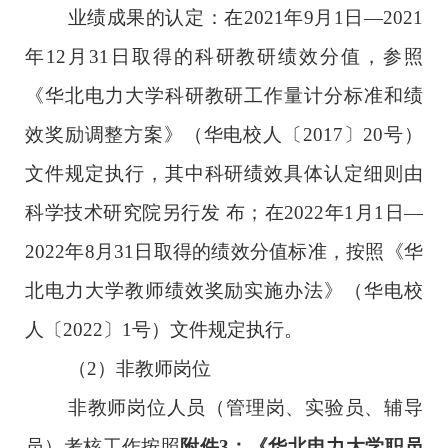
业绩成果的认定：
在
2021
年
9
月
1
日—2021
年
12
月
31
日
取得的科研教研绩效分值，参照
《华北电力大学科研教研工作量
计分标准和绩
效奖励调整方案
》（华电校人〔2017〕20
号）
文件
规定执行，其中科研绩效具体认定细则由
科学技术研究院另行发 布；在
2022
年
1
月
1
日—
2022
年
8
月
31
日取得的绩效分值标
准，按照《华
北电力大学教师绩效奖励实施办法》（华电校
人
〔2022〕1
号）文件规定执行。
（2）
非教师岗位
非教师岗位人员
（管理岗、实验员、辅导
员）
考核
工作
按照
附件
3
：《华北电力大学职员