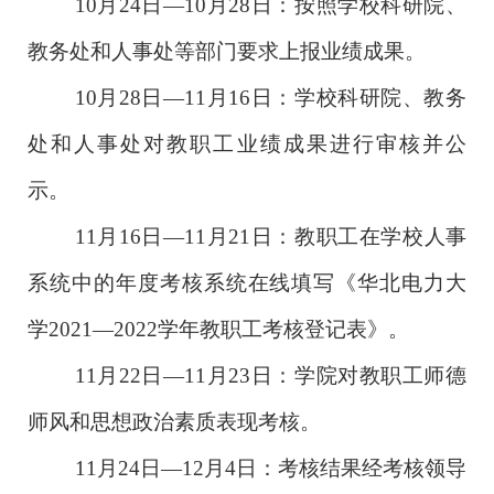
1
0
月
24
日
—
1
0
月
28
日：
按照
学校
科研院
、
教务处和人事处等部门要求上报业绩成果。
10
月
28
日
—
11
月
1
6
日：
学校科研院
、教务
处和人事处对教职工业绩成果
进行审核
并公
示
。
11
月
1
6
日
—
11
月2
1
日
：
教职工
在
学校人事
系统中的年度考核
系统
在线填写
《华北电力大
学20
21
—
202
2
学年教职工考核登记表》
。
11月
22
日
—
11月
23
日：
学院对教职工
师德
师风和思想政治素质表现
考核
。
11月
2
4
日
—
1
2
月
4
日：
考核结果
经
考核领导