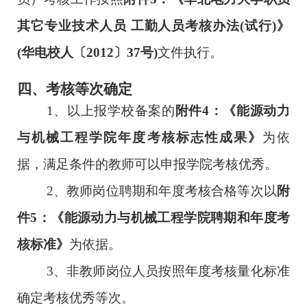
其它专业技术人员 工勤人员考核办法(试行)》
(华电校人〔2012〕37号)
文件
执行。
四、考核
等次确定
1
、
以上报学校
备案
的
附件
4
：
《能源动力
与机械工
程学院年度考核标志性成果
》
为
依
据
，
满足
条件的
教师
可以
申报学院
考核优秀
。
2、
教师
岗位
聘期和年度考核合格等次
以
附
件
5
：《能源动力与机械工程学院
聘期和年度考
核标准
》
为依据
。
3
、
非教师岗位人员
按照
年度考核量化标准
确定考核
优秀
等次
。