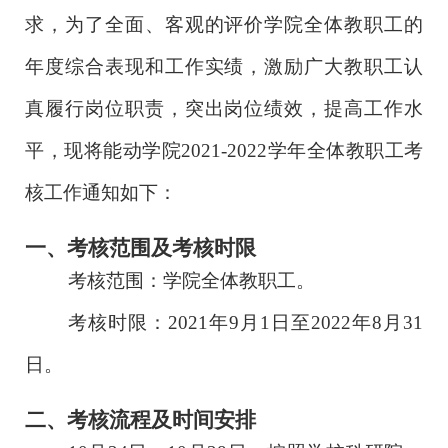
求，
为了全面、客观的评价
学院
全体
教职工的
年度综合表现和工作实绩，激励广大教职工认
真履行岗位职责，突出岗位绩效，提高工作水
平，现将
能动学院
202
1
-202
2
学年
全体
教职工考
核
工作通知如下
：
一、考核范围及考核时限
考核范围：学院全体教职工
。
考核时限：2
0
2
1
年9月1日至2
02
2
年8月
31
日
。
二、考核
流程及
时间安排