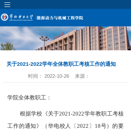
关于2021-2022学年全体教职工考核工作的通知
时间： 2022-10-26
来源：
学院全体教职工
：
根据学校《关于
202
1
-202
2
学年教职工考核
工作的通知》
（华电校人〔202
2
〕
18
号）
的要