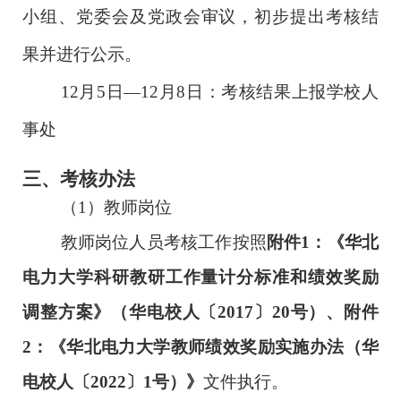
小组
、
党委会及党政会
审议
，
初步提出考核结
果
并
进行
公示。
1
2
月
5
日
—
1
2
月
8
日：
考核结果上报
学校人
事处
三
、考核
办法
（1）教师岗位
教师岗位
人员
考核工作
按照
附件
1
：
《华北
电力大学科研教研工作量计分标准和绩效奖励
调整方案》（华电校人〔2017〕20号）
、附件
2
：
《
华北电力大学教师绩效奖励实施办法
（
华
电
校人
〔
2022
〕
1
号
）
》
文件
执行
。