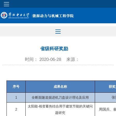
省级科研奖励
时间： 2020-06-28
来源：
序号
成果名称
获奖
1
全断面隧道掘进机刀盘设计理论及应用
张
太阳能
-
相变蓄热结合用于建筑节能的关键问
2
周国兵、
题研究