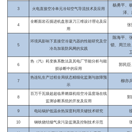
杨勇平、
3
火电直接空冷单元冷却空气导流技术及应用
泽、
全断面岩石掘进机盘形滚刀三维设计理论及应
4
张
用
陈海平、
环境风影响下直接空冷凝汽器的性能研究及空
5
锁、周兰欣
冷岛加装防风网的实践
热（汽）耗变换系数法及其电厂节能分析与能
6
郭民臣
损诊断中的应用
热连轧生产过程全局状态精细化监测与故障预
7
柳亦
示
百万千瓦级超超临界燃煤机组空冷温度场在线
8
郭
监测诊断系统的开发及应用
9
电站锅炉低温余热深度利用关键技术研究
10
钢铁烧结烟气汞污染监测及控制技术示范