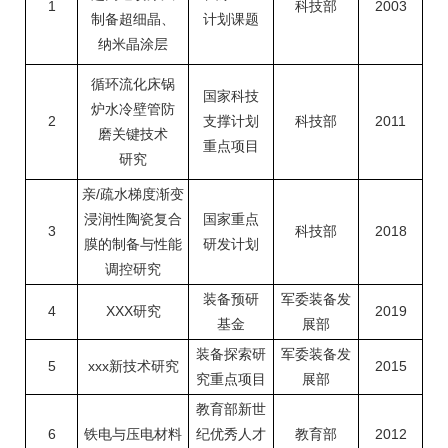
1
科技部
2003
制备超细晶、
计划课题
纳米晶涂层
循环流化床锅
国家科技
炉水冷壁管防
2
支撑计划
科技部
2011
磨关键技术
重点项目
研究
亲/疏水梯度渐变
浸润性陶瓷复合
国家重点
3
科技部
2018
膜的制备与性能
研发计划
调控研究
装备预研
军委装备发
4
XXX研究
2019
基金
展部
装备探索研
军委装备发
5
xxx新技术研究
2015
究重点项目
展部
教育部新世
6
铁电与压电材料
纪优秀人才
教育部
2012