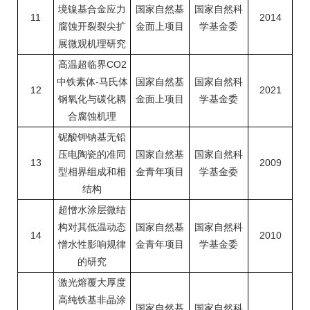
境镍基合金应力
国家自然基
国家自然科
11
2014
腐蚀开裂裂尖扩
金面上项目
学基金委
展微观机理研究
高温超临界CO2
中铁素体-马氏体
国家自然基
国家自然科
12
2021
钢氧化与碳化耦
金面上项目
学基金委
合腐蚀机理
铌酸钾钠基无铅
压电陶瓷的准同
国家自然基
国家自然科
13
2009
型相界组成和相
金青年项目
学基金委
结构
超憎水涂层微结
构对其低温动态
国家自然基
国家自然科
14
2010
憎水性影响规律
金青年项目
学基金委
的研究
激光熔覆大厚度
高纯铁基非晶涂
国家自然基
国家自然科