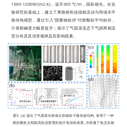
1000-1200W/(m2.K)，温升300 ℃/m，国际领先。在实
验研究的基础上，建立了离散相和连续相流动与局域非平
衡传热模型，通过引入“团聚物粒径”代替颗粒平均粒径，
计算精确度大幅度提升；揭示了气固逆流态下气固两相流
型分布及其演变规律及其影响因素。
图5. (a) 提出了气固逆向密相太阳能粒子吸热器结构, 发明了一种
模拟聚焦太阳能高热流密度的肋片电加热装置, 并搭建了热态实验