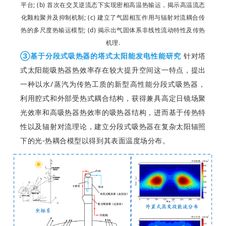
平台; (b) 首次在交叉逆流态下实现密相高温热输运，揭示高温流态
化颗粒聚并及抑制机制; (c) 建立了气固相互作用与辐射对流耦合传
热的多尺度热输运模型; (d) 揭示出气固体系非线性流动特性及传热
机理.
③基于分段式吸热器的塔式太阳能发电性能研究
针对塔
式太阳能吸热器热效率存在较大提升空间这一特点，提出
一种以水/蒸汽为传热工质的新型高性能分段式吸热器，
利用腔式和外部受热式耦合结构，获得兼具高定日镜场聚
光效率和高吸热器热效率的吸热器结构，进而基于传热特
性以及辐射对流理论，建立分段式吸热器在复杂太阳辐照
下的光-热耦合模型以得到其表面温度场分布。