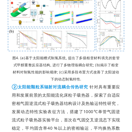
图4. (a)基于太阳能槽式制氢系统, 提出了多级相变材料填充的套管
式甲醇重整反应器结构, 进行了多物理场耦合研究; (b)揭示了相变
材料对制氢性能的影响规律; (c)采用多段布置方式改善了太阳波动
下的动态制氢特性.
②太阳能颗粒系辐射对流耦合传热研究
针对具有重要应
用和发展前景的太阳能流化床粒子吸热器，探索了自适应
密相气固逆流式粒子吸热器结构设计及热输运特性研究，
发展动态特性实验表征方法，搭建了1000℃单管气固逆
流式粒子吸热器实验平台，首次在气固交叉逆流态下实现
稳定，平均固含率40 %以上的密相输运，平均换热系数