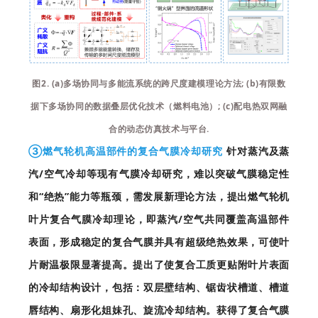
图2. (a)多场协同与多能流系统的跨尺度建模理论方法; (b)有限数
据下多场协同的数据叠层优化技术（燃料电池）; (c)配电热双网融
合的动态仿真技术与平台.
③燃气轮机高温部件的复合气膜冷却研究
针对蒸汽及蒸
汽/空气冷却等现有气膜冷却研究，难以突破气膜稳定性
和“绝热”能力等瓶颈，需发展新理论方法，提出燃气轮机
叶片复合气膜冷却理论，即蒸汽/空气共同覆盖高温部件
表面，形成稳定的复合气膜并具有超级绝热效果，可使叶
片耐温极限显著提高。提出了使复合工质更贴附叶片表面
的冷却结构设计，包括：双层壁结构、锯齿状槽道、槽道
唇结构、扇形化姐妹孔、旋流冷却结构。获得了复合气膜