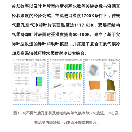
冷却效率以及叶片腔室内壁努塞尔数等关键参数与液滴直
径和浓度的经验公式。主流进口温度1700K条件下，传统
气膜孔空气冷却叶片表面温度达1117.63K，双层壁结构
气雾冷却叶片表面耐受温度提高50-100K。建立了基于实
际叶型改进的静叶和动叶模型，并搭建了复合工质气膜冷
却及高温辐射环境水雾喷射冷却实验台。
图3. (a)不同气膜孔形状及槽道结构等气膜冷却; (b)旋流、冲击及
扰流等内部冷却; (c)复合冷却结构叶片.